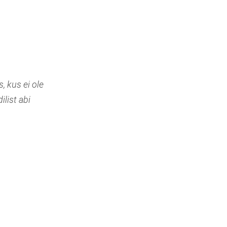
, kus ei ole
list abi