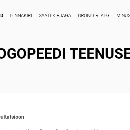
ED
HINNAKIRI
SAATEKIRJAGA
BRONEERI AEG
MINU
OGOPEEDI TEENUS
ultatsioon