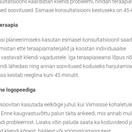
ltatsioonil kaardistan kliendi probleemi, hindan teraapia
d soovitused. Esmase konsultatsiooni kestuseks on 45-6
teraapia
si planeerimiseks kasutan esmasel konsultatsioonil saa
istan ette teraapiamaterjalid ja koostan individuaalse
vastavalt kliendi vajadustele. Iga teraapiaseansi lõpus n
iendi lähedasi ning annan soovitused koduseks harjutamis
s kestab reeglina kuni 45 minutit.
ne logopeediga
oovitan kasutada eelkõige juhul, kui Viimsisse kohaletul
 Enne kaugvastuvõttu palun täita ankeedi, mis annab mull
ndi probleemist. Lisaks võin paluda saata ka koduvideod j
ed kliendi kõnest, häälest või söömistoimingutest.