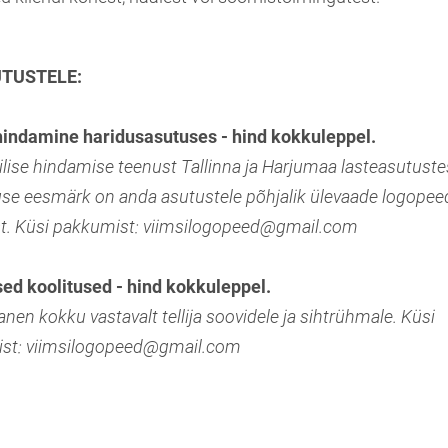
TUSTELE:
hindamine haridusasutuses - hind kokkuleppel.
ise hindamise teenust Tallinna ja Harjumaa lasteasutustes
se eesmärk on anda asutustele põhjalik ülevaade logopeedi
est. Küsi pakkumist: viimsilogopeed@gmail.com
ed koolitused - hind kokkuleppel.
anen kokku vastavalt tellija soovidele ja sihtrühmale. Küsi
ist: viimsilogopeed@gmail.com