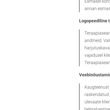
Esmasel konsu
annan esmase
Logopeediline 
Teraapiasean
andmeid. Valm
harjutuskava 
vajadusel kl
Teraapiaseans
Veebinõustami
Kaugteenust s
raskendatud.
ülevaate klie
helisalvestis