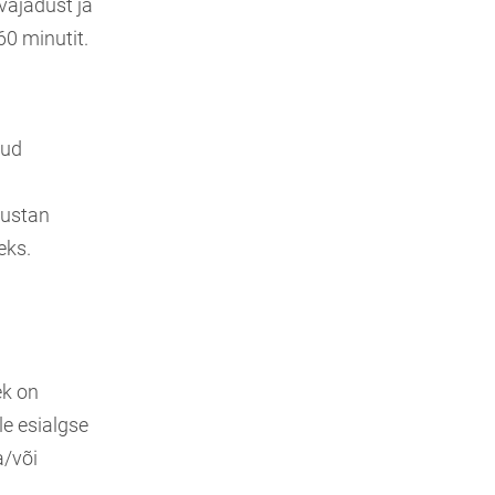
vajadust ja
0 minutit.
dud
õustan
eks.
ek on
e esialgse
a/või