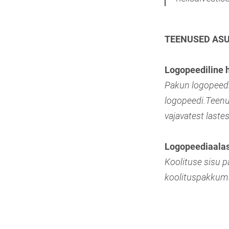
TEENUSED ASU
Logopeediline 
Pakun logopeedil
logopeedi.Teenu
vajavatest last
Logopeediaalas
Koolituse sisu p
koolituspakkum