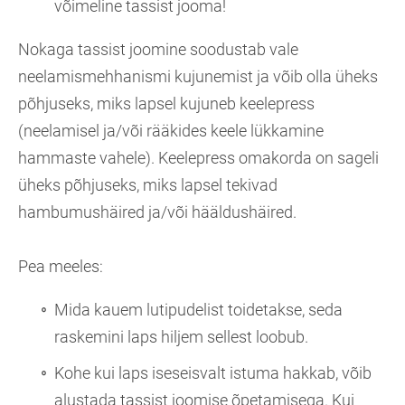
võimeline tassist jooma!
Nokaga tassist joomine soodustab vale
neelamismehhanismi kujunemist ja võib olla üheks
põhjuseks, miks lapsel kujuneb keelepress
(neelamisel ja/või rääkides keele lükkamine
hammaste vahele). Keelepress omakorda on sageli
üheks põhjuseks, miks lapsel tekivad
hambumushäired ja/või hääldushäired.
Pea meeles:
Mida kauem lutipudelist toidetakse, seda
raskemini laps hiljem sellest loobub.
Kohe kui laps iseseisvalt istuma hakkab, võib
alustada tassist joomise õpetamisega. Kui