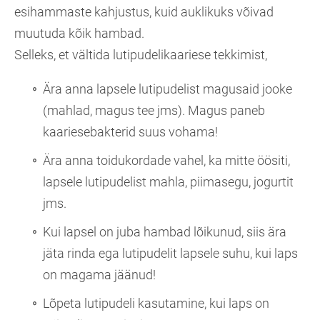
esihammaste kahjustus, kuid auklikuks võivad
muutuda kõik hambad.
Selleks, et vältida lutipudelikaariese tekkimist,
Ära anna lapsele lutipudelist magusaid jooke
(mahlad, magus tee jms). Magus paneb
kaariesebakterid suus vohama!
Ära anna toidukordade vahel, ka mitte öösiti,
lapsele lutipudelist mahla, piimasegu, jogurtit
jms.
Kui lapsel on juba hambad lõikunud, siis ära
jäta rinda ega lutipudelit lapsele suhu, kui laps
on magama jäänud!
Lõpeta lutipudeli kasutamine, kui laps on