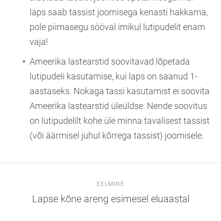
laps saab tassist joomisega kenasti hakkama,
pole piimasegu sööval imikul lutipudelit enam
vaja!
Ameerika lastearstid soovitavad lõpetada
lutipudeli kasutamise, kui laps on saanud 1-
aastaseks. Nokaga tassi kasutamist ei soovita
Ameerika lastearstid üleüldse. Nende soovitus
on lutipudelilt kohe üle minna tavalisest tassist
(või äärmisel juhul kõrrega tassist) joomisele.
EELMINE
Lapse kõne areng esimesel eluaastal