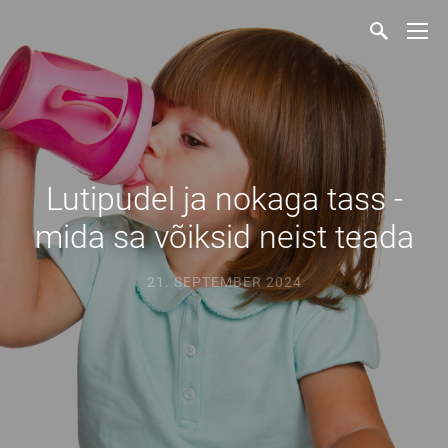
Lutipudel ja nokaga tass -
mida sa võiksid neist teada
21. SEPTEMBER 2024